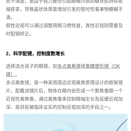
处不清楚，是由于视力疲劳引起眼睛内部的睫状肌持续收
缩痉挛，导致晶状体厚度增加引发的暂时性看事物模糊不
清。
假性近视可以通过调整用眼习惯恢复，真性近视则需要及
时配镜矫正。
2、科学配镜，控制度数增长
选择适合孩子的眼镜，如
多点
离焦镜
或
角膜塑形镜（OK
镜）
。
多点离焦镜，是一种采用周边近视离焦原理设计的框架镜
片，配戴该镜片后，物体在眼内会形成一个聚焦像跟一个
近视性离焦像，通过离焦像来控制眼轴生长及延缓近视加
深，是目前被临床证实的控制近视加深的手段之一。