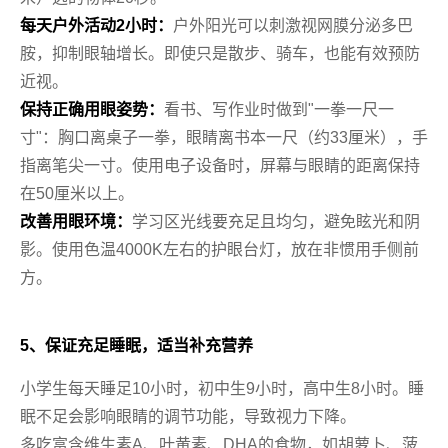
每天户外活动2小时：
户外阳光可以刺激视网膜分泌多巴
胺，抑制眼轴增长。即使只是散步、骑车，也能有效预防
近视。
保持正确用眼姿势：
看书、写作业时做到"一拳一尺一
寸"：胸口离桌子一拳，眼睛离书本一尺（约33厘米），手
指离笔尖一寸。使用电子设备时，屏幕与眼睛的距离保持
在50厘米以上。
改善用眼环境：
学习区光线要充足且均匀，避免眩光和阴
影。使用色温4000K左右的护眼台灯，放在非惯用手侧前
方。
5、保证充足睡眠，适当补充营养
小学生每天睡足10小时，初中生9小时，高中生8小时。睡
眠不足会影响眼睛的调节功能，导致视力下降。
多吃富含
维生素A
、
叶黄素
、
DHA
的食物，如胡萝卜、菠