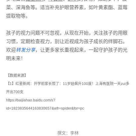
菜、深海鱼等。适当补充护眼营养素，如叶黄素酯、蓝莓
提取物等。
孩子的视力问题不可忽视，从现在开始，关注孩子的用眼
习惯，定期检查视力，别让近视成为孩子成长的绊脚石。
欢迎
转发分享
，让更多家长重视起来，一起守护孩子的光
明未来！
【数据来源】
【1】红星新闻：开学前家长慌了：11岁娃飙升100度！上海有医院一天zui多
开出700支
https://baijiahao.baidu.com/s?
id=1823835644163830657&wfr=spider&for=pc
撰文：李林